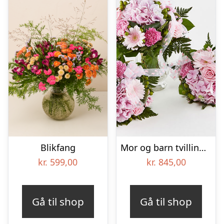
Blikfang
Mor og barn tvillinger lyserød – Send blomster med Bloomit
kr.
599,00
kr.
845,00
Gå til shop
Gå til shop