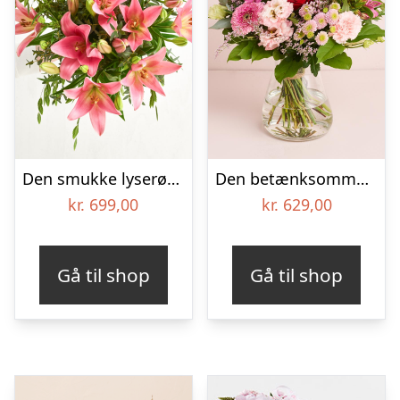
Den smukke lyserøde liljebuket
Den betænksomme – Premium
kr.
699,00
kr.
629,00
Gå til shop
Gå til shop