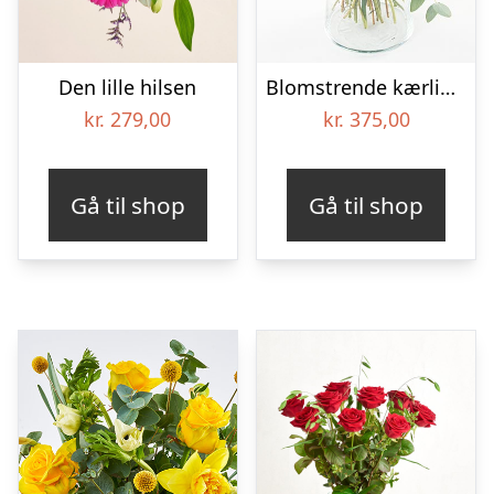
Den lille hilsen
Blomstrende kærlighedsbuket, floristens valg – Send blomster med Bloomit
kr.
279,00
kr.
375,00
Gå til shop
Gå til shop