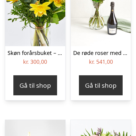
Skøn forårsbuket – Send blomster med Bloomit
De røde roser med OddBird Spumante, alkoholfri
kr.
300,00
kr.
541,00
Gå til shop
Gå til shop