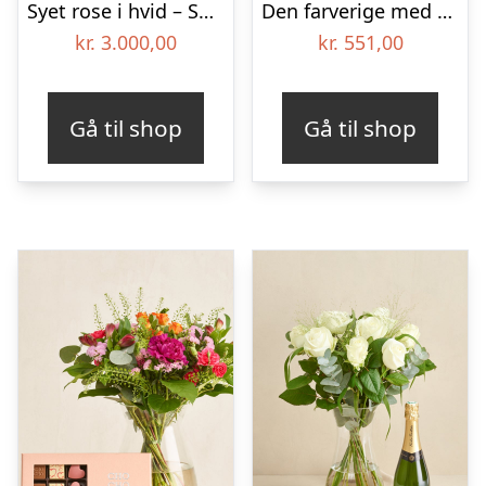
Syet rose i hvid – Send blomster med Bloomit
Den farverige med Les Amourettes, Rosé Pays d`Oc
kr.
3.000,00
kr.
551,00
Gå til shop
Gå til shop