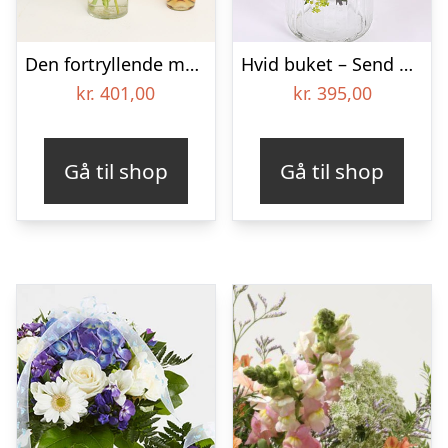
Den fortryllende med Na.Ti.Vo Rosé
Hvid buket – Send blomster med Bloomit
kr.
401,00
kr.
395,00
Gå til shop
Gå til shop