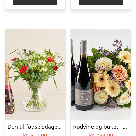
Den til fødselsdagen med Acquesi, Brachetto
Rødvine og buket – Send blomster med Bloomit
kr.
501,00
kr.
799,00