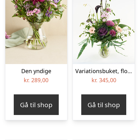
Den yndige
Variationsbuket, floristens valg – Send blomster med Bloomit
kr.
289,00
kr.
345,00
Gå til shop
Gå til shop