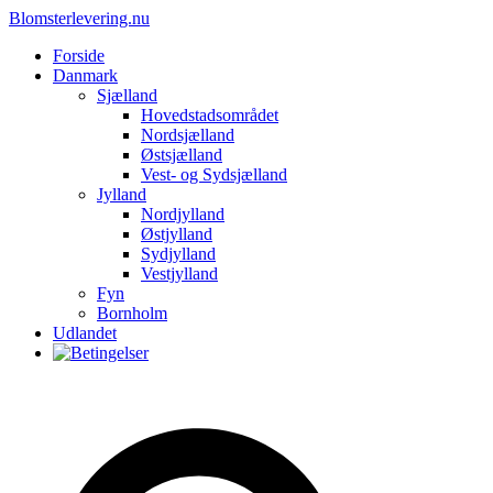
Blomsterlevering.nu
Forside
Danmark
Sjælland
Hovedstadsområdet
Nordsjælland
Østsjælland
Vest- og Sydsjælland
Jylland
Nordjylland
Østjylland
Sydjylland
Vestjylland
Fyn
Bornholm
Udlandet