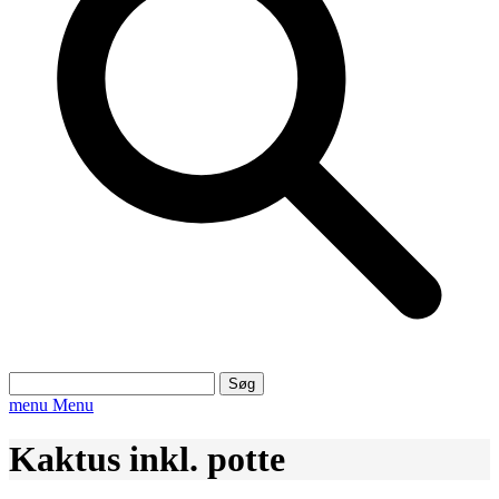
Søg
efter:
menu
Menu
Kaktus inkl. potte