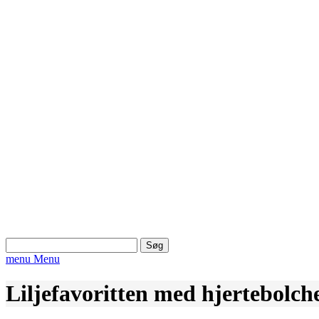
Søg
efter:
menu
Menu
Liljefavoritten med hjertebolch