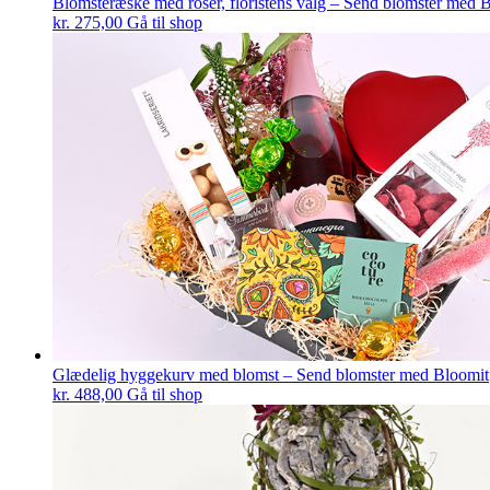
Blomsteræske med roser, floristens valg – Send blomster med 
kr.
275,00
Gå til shop
Glædelig hyggekurv med blomst – Send blomster med Bloomit
kr.
488,00
Gå til shop