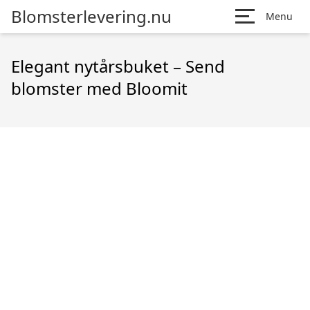
Blomsterlevering.nu
Menu
Elegant nytårsbuket – Send
blomster med Bloomit