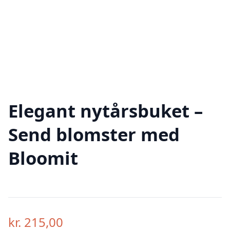
Elegant nytårsbuket –
Send blomster med
Bloomit
kr.
215,00