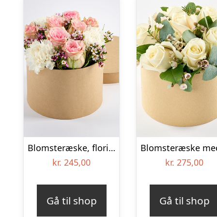
Blomsteræske, floristens valg – Send blomster med Bloomit
kr.
245,00
kr.
275,00
Gå til shop
Gå til shop