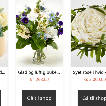
Blomsteræske med roser, floristens valg – Send blomster med Bloomit
Glad og luftig buket – Send blomster med Bloomit
kr.
268,00
kr.
3.000,00
Gå til shop
Gå til sho