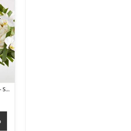
Syet rose i hvid – Send blomster med Bloomit
p