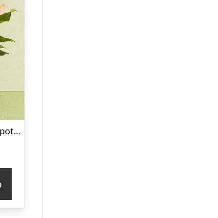
Anthurium inkl. potte
p