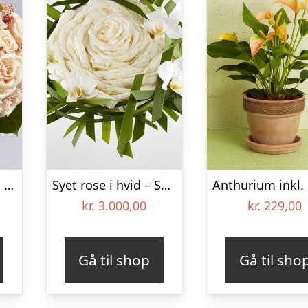
Rosendrøm – Send blomster med Bloomit
Syet rose i hvid – Send blomster med Bloomit
kr.
3.000,00
kr.
229,00
Gå til shop
Gå til sho