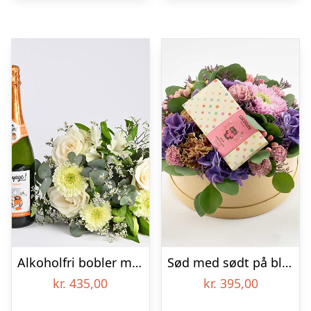
Alkoholfri bobler med lys buket, floristens valg – Send blomster med Bloomit
Sød med sødt på blomsteræske – Send blomster med Bloomit
kr.
435,00
kr.
395,00